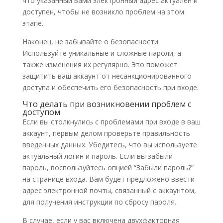
что указанный вами электронный адрес актуален и
доступен, чтобы не возникло проблем на этом
этапе.
Наконец, не забывайте о безопасности.
Используйте уникальные и сложные пароли, а
также изменения их регулярно. Это поможет
защитить ваш аккаунт от несанкционированного
доступа и обеспечить его безопасность при входе.
Что делать при возникновении проблем с
доступом
Если вы столкнулись с проблемами при входе в ваш
аккаунт, первым делом проверьте правильность
введенных данных. Убедитесь, что вы используете
актуальный логин и пароль. Если вы забыли
пароль, воспользуйтесь опцией “Забыли пароль?”
на странице входа. Вам будет предложено ввести
адрес электронной почты, связанный с аккаунтом,
для получения инструкции по сбросу пароля.
В случае, если у вас включена двухфакторная