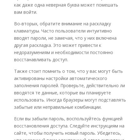
как даже одна неверная буква может помешать
вам войти.
Во-вторых, обратите внимание на раскладку
клавиатуры. Часто пользователи интуитивно
вводят пароли, не замечая, что у них включена
другая раскладка. Это может привести к
недоразумениям и необходимости постоянно
восстанавливать доступ.
Также стоит помнить о том, что у вас могут быть
активированы настройки автоматического
заполнения паролей. Проверьте, действительно ли
вводятся те данные, которые вы планируете
использовать. Иногда браузеры могут подставлять
забытые или неправильные комбинации.
Если вы забыли пароль, воспользуйтесь функцией
восстановления доступа. Следуйте инструкциям на
сайте, чтобы получить новый пароль. Убедитесь,