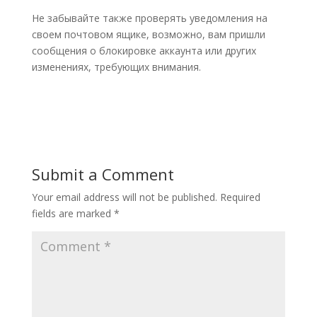
Не забывайте также проверять уведомления на
своем почтовом ящике, возможно, вам пришли
сообщения о блокировке аккаунта или других
изменениях, требующих внимания.
Submit a Comment
Your email address will not be published.
Required
fields are marked
*