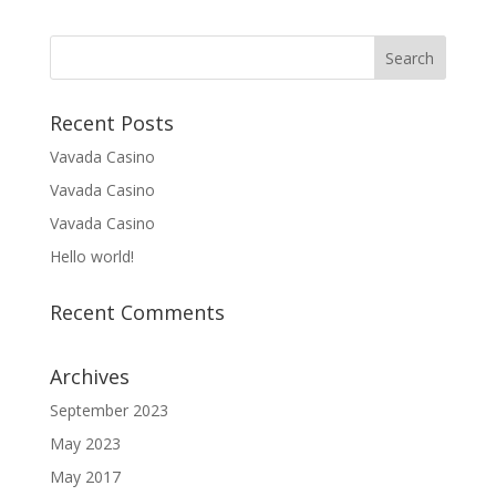
Recent Posts
Vavada Casino
Vavada Casino
Vavada Casino
Hello world!
Recent Comments
Archives
September 2023
May 2023
May 2017